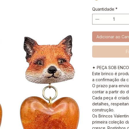
Quantidade
*
Adicionar ao Car
F
✦ PEÇA SOB ENC
Este brinco é prod
a confirmação da 
O prazo para envio 
contar a partir do 
Cada peça é criad
detalhes, respeita
construção.
Os Brincos Valenti
primeira coleção da
cresce. Rostinhos 