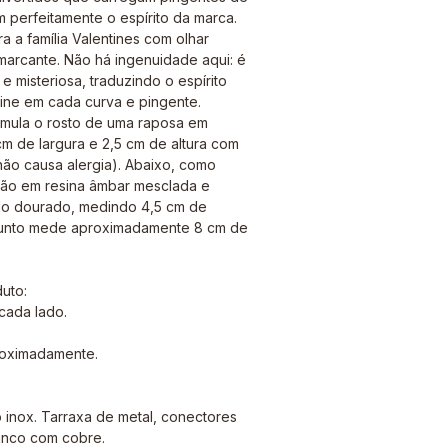
 perfeitamente o espírito da marca.
a a família Valentines com olhar
arcante. Não há ingenuidade aqui: é
e misteriosa, traduzindo o espírito
tine em cada curva e pingente.
imula o rosto de uma raposa em
cm de largura e 2,5 cm de altura com
não causa alergia). Abaixo, como
ção em resina âmbar mesclada e
do dourado, medindo 4,5 cm de
njunto mede aproximadamente 8 cm de
uto:
cada lado.
roximadamente.
o inox. Tarraxa de metal, conectores
zinco com cobre.