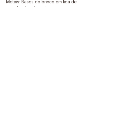
Metais: Bases do brinco em liga de
estanho. Argolas, miçangas e tarraxas em
liga de zinco com cobre.
Flor: Madrepérola natural (100% concha)
Banho:
Ouro 18k até 2 milésimos com
acabamento de verniz protetivo italiano.
Atenção: Devido ao corpo do morango
possuir um trabalho de fixação das
miçangas, a queda pode ocasionar o
desprendimento das bolinhas.